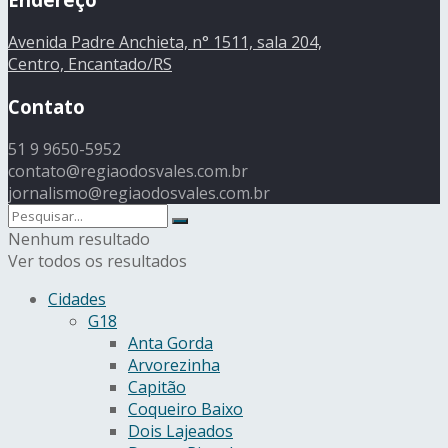
Avenida Padre Anchieta, n° 1511, sala 204,
Centro, Encantado/RS
Contato
51 9 9650-5952
contato@regiaodosvales.com.br
jornalismo@regiaodosvales.com.br
Nenhum resultado
Ver todos os resultados
Cidades
G18
Anta Gorda
Arvorezinha
Capitão
Coqueiro Baixo
Dois Lajeados