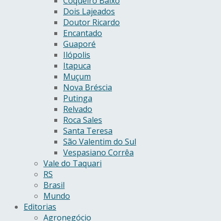
Coqueiro Baixo
Dois Lajeados
Doutor Ricardo
Encantado
Guaporé
Ilópolis
Itapuca
Muçum
Nova Bréscia
Putinga
Relvado
Roca Sales
Santa Teresa
São Valentim do Sul
Vespasiano Corrêa
Vale do Taquari
RS
Brasil
Mundo
Editorias
Agronegócio