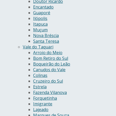
Doutor Ricardo
Encantado
Guaporé
Ilópolis
Itapuca
Muçum
Nova Bréscia
Santa Teresa
Vale do Taquari
Arroio do Meio
Bom Retiro do Sul
Boqueirão do Leão
Canudos do Vale
Colinas
Cruzeiro do Sul
Estrela
Fazenda Vilanova
Forquetinha
Imigrante
Lajeado
Marques de Souza