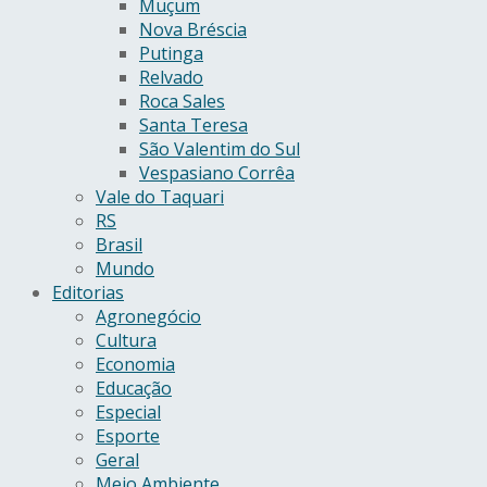
Muçum
Nova Bréscia
Putinga
Relvado
Roca Sales
Santa Teresa
São Valentim do Sul
Vespasiano Corrêa
Vale do Taquari
RS
Brasil
Mundo
Editorias
Agronegócio
Cultura
Economia
Educação
Especial
Esporte
Geral
Meio Ambiente