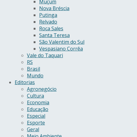
Muçum
Nova Bréscia
Putinga
Relvado
Roca Sales
Santa Teresa
São Valentim do Sul
Vespasiano Corrêa
Vale do Taquari
RS
Brasil
Mundo
Editorias
Agronegócio
Cultura
Economia
Educação
Especial
Esporte
Geral
Meio Ambiente