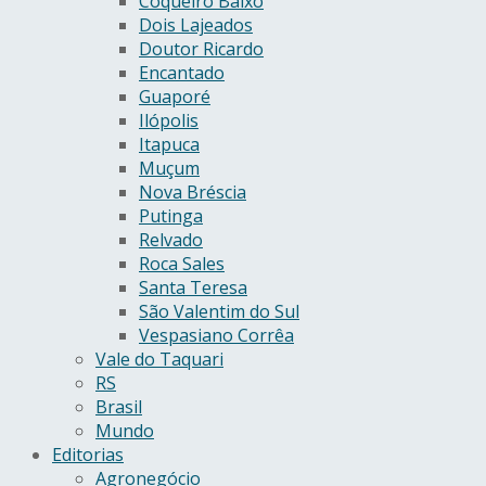
Coqueiro Baixo
Dois Lajeados
Doutor Ricardo
Encantado
Guaporé
Ilópolis
Itapuca
Muçum
Nova Bréscia
Putinga
Relvado
Roca Sales
Santa Teresa
São Valentim do Sul
Vespasiano Corrêa
Vale do Taquari
RS
Brasil
Mundo
Editorias
Agronegócio