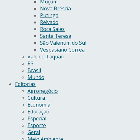
Muçum
Nova Bréscia
Putinga
Relvado
Roca Sales
Santa Teresa
São Valentim do Sul
Vespasiano Corrêa
Vale do Taquari
RS
Brasil
Mundo
Editorias
Agronegócio
Cultura
Economia
Educação
Especial
Esporte
Geral
Meio Ambiente