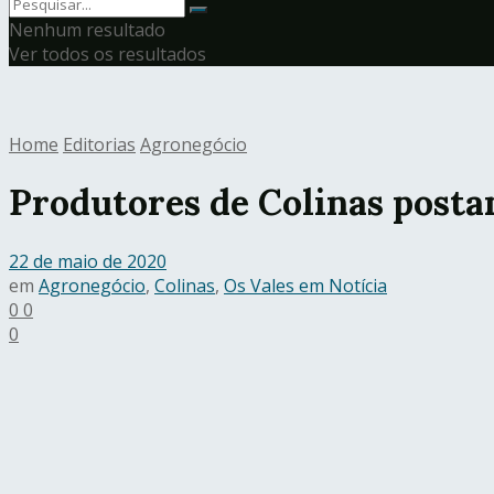
Nenhum resultado
Ver todos os resultados
Home
Editorias
Agronegócio
Produtores de Colinas posta
22 de maio de 2020
em
Agronegócio
,
Colinas
,
Os Vales em Notícia
0
0
0