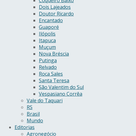
Coqueiro Baixo
Dois Lajeados
Doutor Ricardo
Encantado
Guaporé
Ilópolis
Itapuca
Muçum
Nova Bréscia
Putinga
Relvado
Roca Sales
Santa Teresa
São Valentim do Sul
Vespasiano Corrêa
Vale do Taquari
RS
Brasil
Mundo
Editorias
Agronegócio