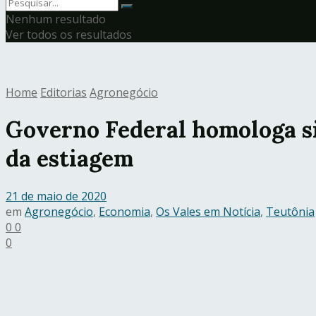
Nenhum resultado
Ver todos os resultados
Home
Editorias
Agronegócio
Governo Federal homologa s
da estiagem
21 de maio de 2020
em
Agronegócio
,
Economia
,
Os Vales em Notícia
,
Teutônia
0
0
0