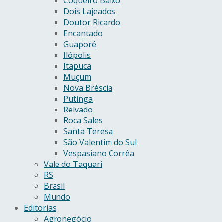
Coqueiro Baixo
Dois Lajeados
Doutor Ricardo
Encantado
Guaporé
Ilópolis
Itapuca
Muçum
Nova Bréscia
Putinga
Relvado
Roca Sales
Santa Teresa
São Valentim do Sul
Vespasiano Corrêa
Vale do Taquari
RS
Brasil
Mundo
Editorias
Agronegócio