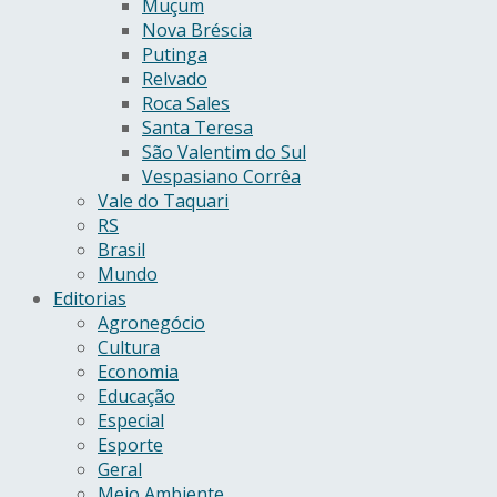
Muçum
Nova Bréscia
Putinga
Relvado
Roca Sales
Santa Teresa
São Valentim do Sul
Vespasiano Corrêa
Vale do Taquari
RS
Brasil
Mundo
Editorias
Agronegócio
Cultura
Economia
Educação
Especial
Esporte
Geral
Meio Ambiente