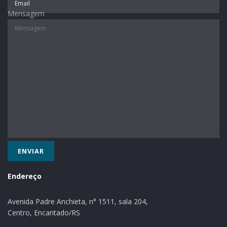
Pasquali
Piaceski
Mensagem
Poupança de R$ 10 mil: Roberto
Poupança de R$ 10 mil: J
Giaretta
Zanotto
Motocicleta CB Twister Honda
Motocicleta CB Twister 
0KM: Katiane Peruzzo
0KM: Celso Aiolfi
Agência Guaporé | 04/03/2020
Endereço
Smart TV Samsung 50”: Juarez
Nunes
Avenida Padre Anchieta, n° 1511, sala 204,
Poupança de R$ 5 mil: Mateus
Centro, Encantado/RS
Vian