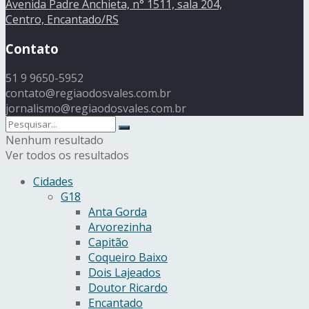
Avenida Padre Anchieta, n° 1511, sala 204,
Centro, Encantado/RS
Contato
51 9 9650-5952
contato@regiaodosvales.com.br
jornalismo@regiaodosvales.com.br
Nenhum resultado
Ver todos os resultados
Cidades
G18
Anta Gorda
Arvorezinha
Capitão
Coqueiro Baixo
Dois Lajeados
Doutor Ricardo
Encantado