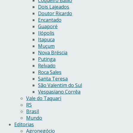
Coqueiro Baixo
Dois Lajeados
Doutor Ricardo
Encantado
Guaporé
Ilópolis
Itapuca
Muçum
Nova Bréscia
Putinga
Relvado
Roca Sales
Santa Teresa
São Valentim do Sul
Vespasiano Corrêa
Vale do Taquari
RS
Brasil
Mundo
Editorias
Agronegócio