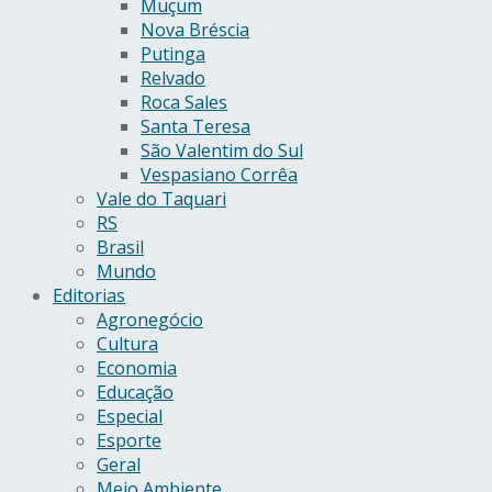
Muçum
Nova Bréscia
Putinga
Relvado
Roca Sales
Santa Teresa
São Valentim do Sul
Vespasiano Corrêa
Vale do Taquari
RS
Brasil
Mundo
Editorias
Agronegócio
Cultura
Economia
Educação
Especial
Esporte
Geral
Meio Ambiente