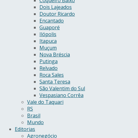
Coqueiro Baixo
Dois Lajeados
Doutor Ricardo
Encantado
Guaporé
Ilópolis
Itapuca
Muçum
Nova Bréscia
Putinga
Relvado
Roca Sales
Santa Teresa
São Valentim do Sul
Vespasiano Corrêa
Vale do Taquari
RS
Brasil
Mundo
Editorias
Agronegócio