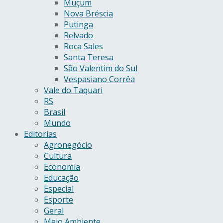
Muçum
Nova Bréscia
Putinga
Relvado
Roca Sales
Santa Teresa
São Valentim do Sul
Vespasiano Corrêa
Vale do Taquari
RS
Brasil
Mundo
Editorias
Agronegócio
Cultura
Economia
Educação
Especial
Esporte
Geral
Meio Ambiente