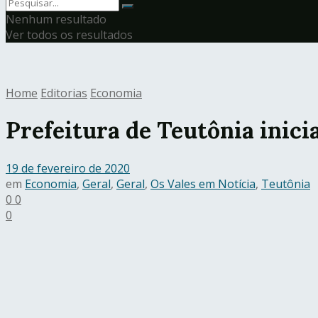
Nenhum resultado
Ver todos os resultados
Home
Editorias
Economia
Prefeitura de Teutônia inici
19 de fevereiro de 2020
em
Economia
,
Geral
,
Geral
,
Os Vales em Notícia
,
Teutônia
0
0
0