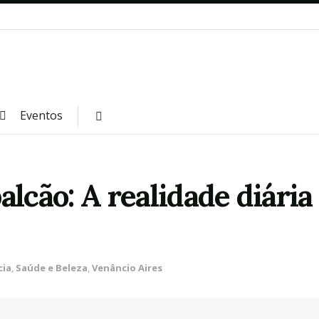
Eventos
alcão: A realidade diári
cia
,
Saúde e Beleza
,
Venâncio Aires