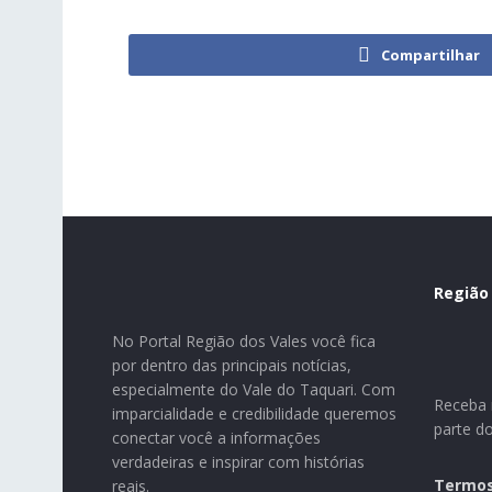
Compartilhar
Região
No Portal Região dos Vales você fica
por dentro das principais notícias,
especialmente do Vale do Taquari. Com
Receba n
imparcialidade e credibilidade queremos
parte d
conectar você a informações
verdadeiras e inspirar com histórias
Termos
reais.