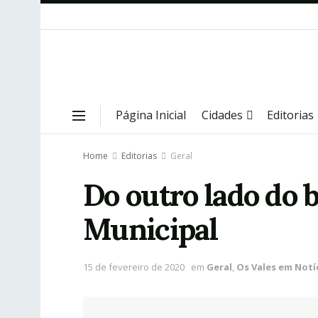
Página Inicial
Cidades
Editorias
Home
Editorias
Geral
Do outro lado do b
Municipal
15 de fevereiro de 2020
em
Geral
,
Os Vales em Notí