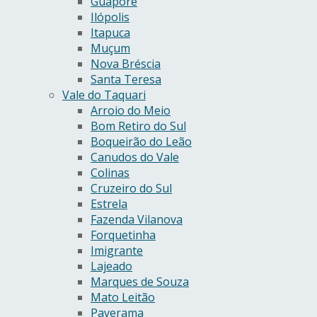
Guaporé
Ilópolis
Itapuca
Muçum
Nova Bréscia
Santa Teresa
Vale do Taquari
Arroio do Meio
Bom Retiro do Sul
Boqueirão do Leão
Canudos do Vale
Colinas
Cruzeiro do Sul
Estrela
Fazenda Vilanova
Forquetinha
Imigrante
Lajeado
Marques de Souza
Mato Leitão
Paverama