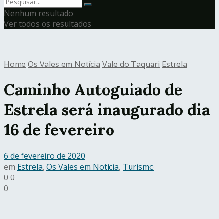
Nenhum resultado
Ver todos os resultados
Home
Os Vales em Notícia
Vale do Taquari
Estrela
Caminho Autoguiado de
Estrela será inaugurado dia
16 de fevereiro
6 de fevereiro de 2020
em
Estrela
,
Os Vales em Notícia
,
Turismo
0
0
0