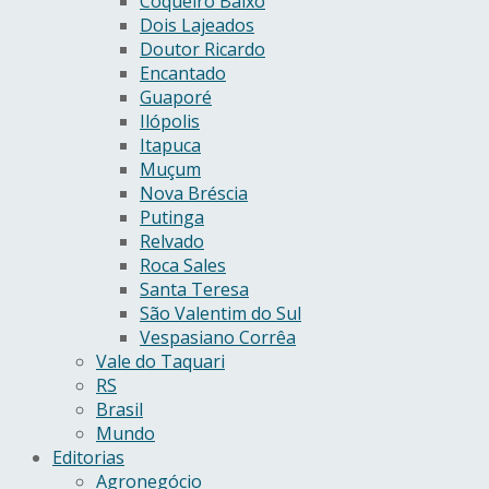
Coqueiro Baixo
Dois Lajeados
Doutor Ricardo
Encantado
Guaporé
Ilópolis
Itapuca
Muçum
Nova Bréscia
Putinga
Relvado
Roca Sales
Santa Teresa
São Valentim do Sul
Vespasiano Corrêa
Vale do Taquari
RS
Brasil
Mundo
Editorias
Agronegócio