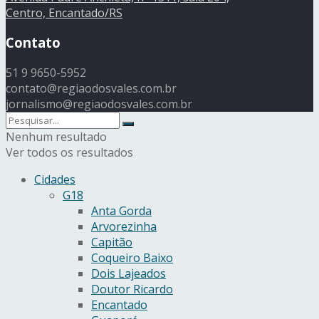
Centro, Encantado/RS
Contato
51 9 9650-5952
contato@regiaodosvales.com.br
jornalismo@regiaodosvales.com.br
Nenhum resultado
Ver todos os resultados
Cidades
G18
Anta Gorda
Arvorezinha
Capitão
Coqueiro Baixo
Dois Lajeados
Doutor Ricardo
Encantado