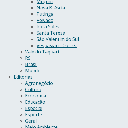
Muçum
Nova Bréscia
Putinga
Relvado
Roca Sales
Santa Teresa
São Valentim do Sul
Vespasiano Corrêa
Vale do Taquari
RS
Brasil
Mundo
Editorias
Agronegócio
Cultura
Economia
Educação
Especial
Esporte
Geral
Meio Ambiente