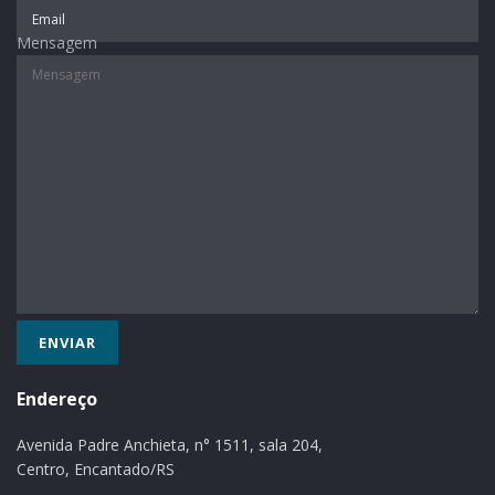
e é fundamental conservá-la”, enaltece o secretário.
Mensagem
O andamento da obra também tem sido acompanhado
pela prefeita em exercício, Evanete Inez Horst Grave. “É
mais uma grandiosa obra para marcar o nosso
mandato. Nossa saúde é de qualidade e manter a
estrutura em boas condições é nossa obrigação”,
destaca Evanete. A previsão é de que a obra seja
concluída neste mês.
Texto e foto: Paloma Driemeyer Valandro/AI
Tags:
investimento
obras
Endereço
Avenida Padre Anchieta, n° 1511, sala 204,
Centro, Encantado/RS