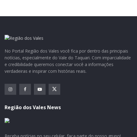
TIJOLO
‘Campanha do Tijolo’ para auxiliar a família de Maria
Lori dos Santos, no Loteamento Amizade. Na semana
No Portal Região dos Vales você fica por dentro das principais
passada um incêndio destruiu a residência. Doações na
notícias, especialmente do Vale do Taquari. Com imparcialidade
conta 9156-2, agência do Sicredi Mato Leitão (0179).
e credibilidade queremos conectar você a informações
verdadeiras e inspirar com histórias reais.
Assessoria de Imprensa de Mato Leitão
Região dos Vales News
Receba notícias no seu celular, faça parte do nosso grupo!