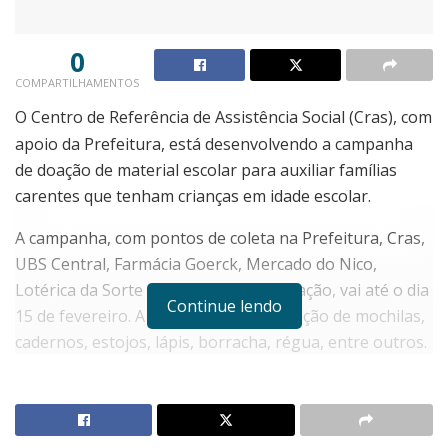
0
COMPARTILHAMENTOS
O Centro de Referência de Assistência Social (Cras), com
apoio da Prefeitura, está desenvolvendo a campanha
de doação de material escolar para auxiliar famílias
carentes que tenham crianças em idade escolar.
A campanha, com pontos de coleta na Prefeitura, Cras,
UBS Central, Farmácia Goerck, Mercado do Nico,
Lotérica da Sorte e Secretaria da Educação, vai até o dia
Continue lendo
15 de fevereiro. A sugestão é para doação de mochilas,
cadernos, estojos, lápis, borracha, régua, entre outros.
O material arrecadado será distribuído antes do início
das aulas, em 19 de fevereiro. As famílias interessadas
em receber doações deverão providenciar inscrição na
Secretaria da Assistência Social.