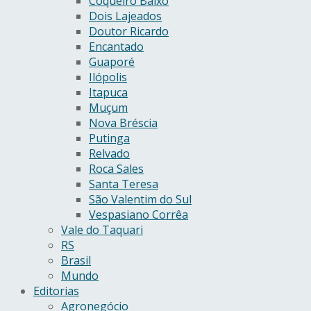
Coqueiro Baixo
Dois Lajeados
Doutor Ricardo
Encantado
Guaporé
Ilópolis
Itapuca
Muçum
Nova Bréscia
Putinga
Relvado
Roca Sales
Santa Teresa
São Valentim do Sul
Vespasiano Corrêa
Vale do Taquari
RS
Brasil
Mundo
Editorias
Agronegócio