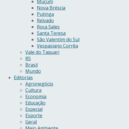
Muçum
Nova Bréscia
Putinga
Relvado
Roca Sales
Santa Teresa
São Valentim do Sul
Vespasiano Corrêa
Vale do Taquari
RS
Brasil
Mundo
Editorias
Agronegócio
Cultura
Economia
Educação
Especial
Esporte
Geral
Meio Ambiente