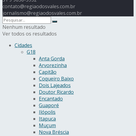
contato@regiaodosvales.com.br
jornalismo@regiaodosvales.com.br
Nenhum resultado
Ver todos os resultados
Cidades
G18
Anta Gorda
Arvorezinha
Capitão
Coqueiro Baixo
Dois Lajeados
Doutor Ricardo
Encantado
Guaporé
Ilópolis
Itapuca
Muçum
Nova Bréscia