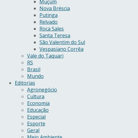
Muçum
Nova Bréscia
Putinga
Relvado
Roca Sales
Santa Teresa
São Valentim do Sul
Vespasiano Corrêa
Vale do Taquari
RS
Brasil
Mundo
Editorias
Agronegócio
Cultura
Economia
Educação
Especial
Esporte
Geral
Meio Ambiente