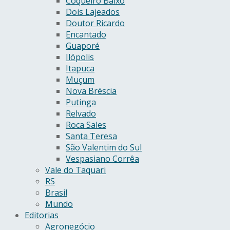
Coqueiro Baixo
Dois Lajeados
Doutor Ricardo
Encantado
Guaporé
Ilópolis
Itapuca
Muçum
Nova Bréscia
Putinga
Relvado
Roca Sales
Santa Teresa
São Valentim do Sul
Vespasiano Corrêa
Vale do Taquari
RS
Brasil
Mundo
Editorias
Agronegócio