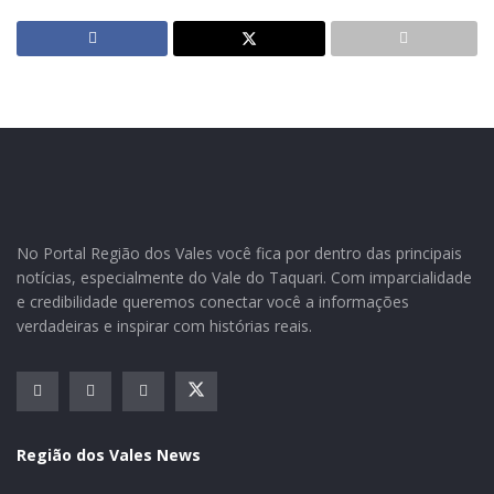
Estrada da Linha Germano Fundos foi alargada
L
argura da pista passou de quatro para seis metros
Durante o mês de janeiro, a Secretaria de Obras de
No Portal Região dos Vales você fica por dentro das principais
notícias, especialmente do Vale do Taquari. Com imparcialidade
Teutônia trabalhou em diversas frentes, sendo uma
e credibilidade queremos conectar você a informações
delas na estrada geral de Linha Germano Fundos.
verdadeiras e inspirar com histórias reais.
Nesta localidade, a estrada existente foi alargada,
visando facilitar o escoamento da produção e o trânsito
de veículos e máquinas, especialmente tratores.
Inicialmente, a via tinha uma largura de
Região dos Vales News
aproximadamente quatro metros. Com a intervenção