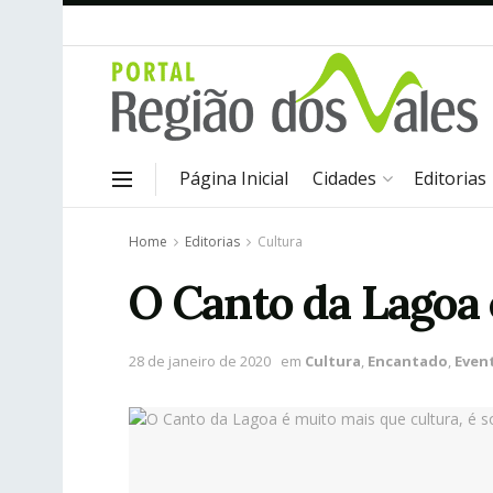
Página Inicial
Cidades
Editorias
Home
Editorias
Cultura
O Canto da Lagoa 
28 de janeiro de 2020
em
Cultura
,
Encantado
,
Even