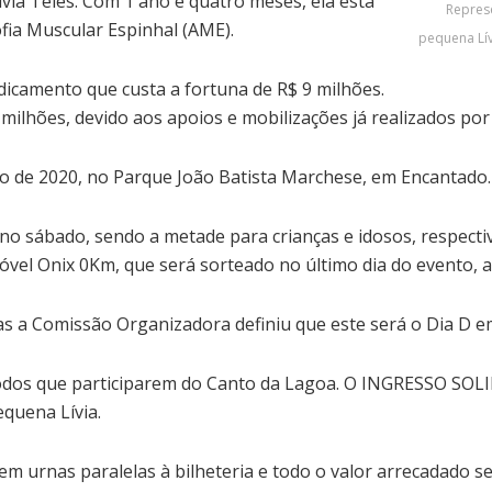
ívia Teles. Com 1 ano e quatro meses, ela está
Repres
fia Muscular Espinhal (AME).
pequena Lív
dicamento que custa a fortuna de R$ 9 milhões.
 milhões, devido aos apoios e mobilizações já realizados por
o de 2020, no Parque João Batista Marchese, em Encantado.
 no sábado, sendo a metade para crianças e idosos, respect
móvel Onix 0Km, que será sorteado no último dia do evento, a
 a Comissão Organizadora definiu que este será o Dia D em 
s que participarem do Canto da Lagoa. O INGRESSO SOLIDÁ
quena Lívia.
 em urnas paralelas à bilheteria e todo o valor arrecadado