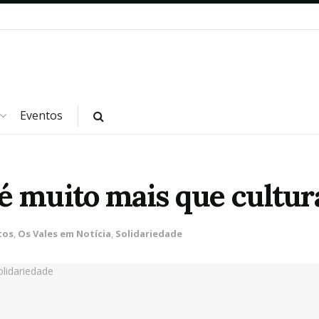
Eventos
é muito mais que cultura
tos
,
Os Vales em Notícia
,
Solidariedade