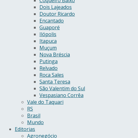
Coqueiro Baixo
Dois Lajeados
Doutor Ricardo
Encantado
Guaporé
Ilópolis
Itapuca
Muçum
Nova Bréscia
Putinga
Relvado
Roca Sales
Santa Teresa
São Valentim do Sul
Vespasiano Corrêa
Vale do Taquari
RS
Brasil
Mundo
Editorias
Agronegócio