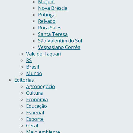
Muçum
Nova Bréscia
Putinga
Relvado
Roca Sales
Santa Teresa
São Valentim do Sul
Vespasiano Corrêa
Vale do Taquari
RS
Brasil
Mundo
Editorias
Agronegócio
Cultura
Economia
Educação
Especial
Esporte
Geral
Meio Ambiente