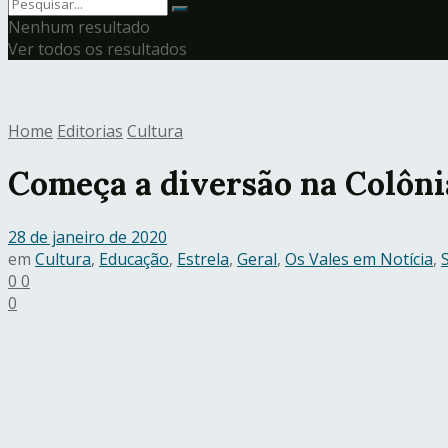
Nenhum resultado
Ver todos os resultados
Home
Editorias
Cultura
Começa a diversão na Colônia
28 de janeiro de 2020
em
Cultura
,
Educação
,
Estrela
,
Geral
,
Os Vales em Notícia
,
0
0
0