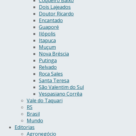
Coqueiro Baixo
Dois Lajeados
Doutor Ricardo
Encantado
Guaporé
Ilópolis
Itapuca
Muçum
Nova Bréscia
Putinga
Relvado
Roca Sales
Santa Teresa
São Valentim do Sul
Vespasiano Corrêa
Vale do Taquari
RS
Brasil
Mundo
Editorias
Agronegócio