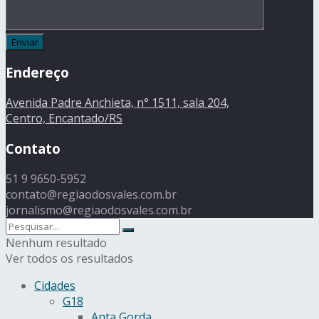
Endereço
Avenida Padre Anchieta, n° 1511, sala 204,
Centro, Encantado/RS
Contato
51 9 9650-5952
contato@regiaodosvales.com.br
jornalismo@regiaodosvales.com.br
Nenhum resultado
Ver todos os resultados
Cidades
G18
Anta Gorda