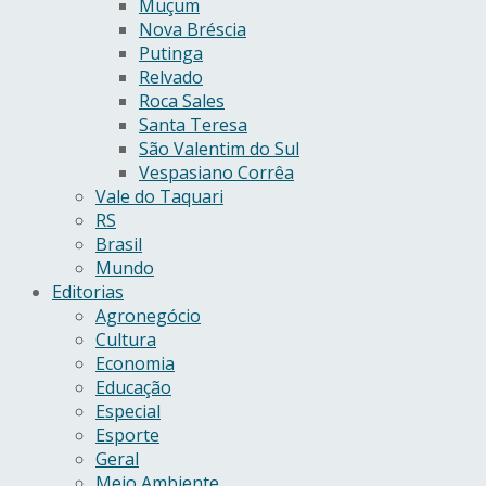
Muçum
Nova Bréscia
Putinga
Relvado
Roca Sales
Santa Teresa
São Valentim do Sul
Vespasiano Corrêa
Vale do Taquari
RS
Brasil
Mundo
Editorias
Agronegócio
Cultura
Economia
Educação
Especial
Esporte
Geral
Meio Ambiente