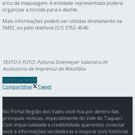
e/ou da maquiagem. A entidade representada poderá
organizar a torcida para o desfile.
Mais informações podem ser obtidas diretamente na
SMEC ou pelo telefone (51) 3762-4540.
TEXTO E FOTO: Paloma Driemeyer Valandro/AI
Assessoria de Imprensa de Westfália
Continue lendo
Compartilhar
Tweet
No Portal Região dos Vales você fica por dentro das
principais notícias, especialmente do Vale do Taquari.
Com imparcialidade e credibilidade queremos conectar
você a informações verdadeiras e inspirar com histórias