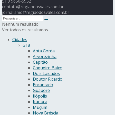
51 9 9650-5952
contato@regiaodosvales.com.br
jornalismo@regiaodosvales.com.br
Nenhum resultado
Ver todos os resultados
Cidades
G18
Anta Gorda
Arvorezinha
Capitão
Coqueiro Baixo
Dois Lajeados
Doutor Ricardo
Encantado
Guaporé
Ilópolis
Itapuca
Muçum
Nova Bréscia