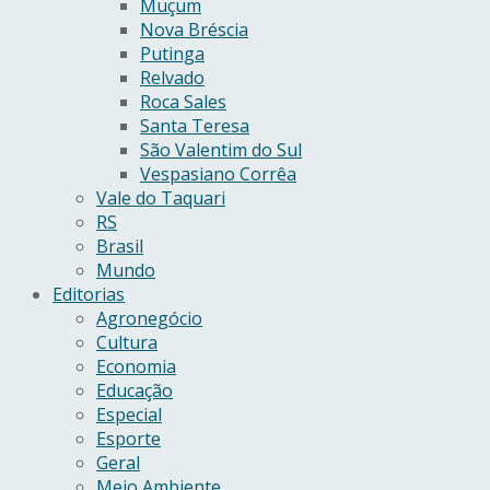
Muçum
Nova Bréscia
Putinga
Relvado
Roca Sales
Santa Teresa
São Valentim do Sul
Vespasiano Corrêa
Vale do Taquari
RS
Brasil
Mundo
Editorias
Agronegócio
Cultura
Economia
Educação
Especial
Esporte
Geral
Meio Ambiente