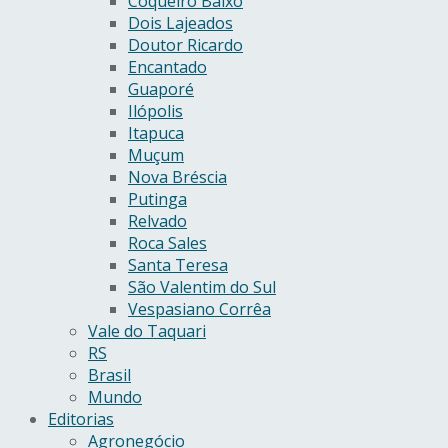
Coqueiro Baixo
Dois Lajeados
Doutor Ricardo
Encantado
Guaporé
Ilópolis
Itapuca
Muçum
Nova Bréscia
Putinga
Relvado
Roca Sales
Santa Teresa
São Valentim do Sul
Vespasiano Corrêa
Vale do Taquari
RS
Brasil
Mundo
Editorias
Agronegócio