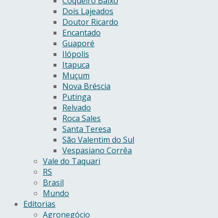
Coqueiro Baixo
Dois Lajeados
Doutor Ricardo
Encantado
Guaporé
Ilópolis
Itapuca
Muçum
Nova Bréscia
Putinga
Relvado
Roca Sales
Santa Teresa
São Valentim do Sul
Vespasiano Corrêa
Vale do Taquari
RS
Brasil
Mundo
Editorias
Agronegócio