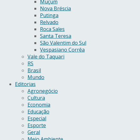
Muçum
Nova Bréscia
Putinga
Relvado
Roca Sales
Santa Teresa
São Valentim do Sul
Vespasiano Corrêa
Vale do Taquari
RS
Brasil
Mundo
Editorias
Agronegócio
Cultura
Economia
Educação
Especial
Esporte
Geral
Meio Ambiente