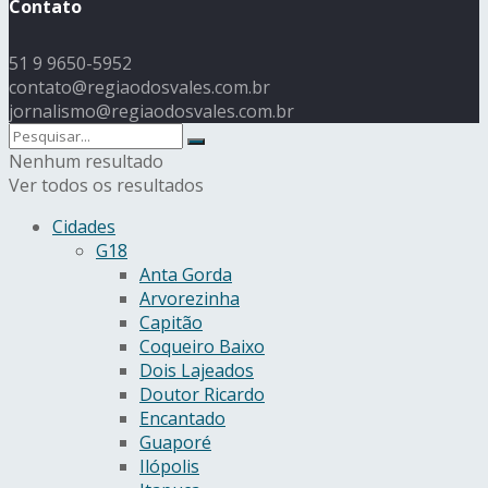
Contato
51 9 9650-5952
contato@regiaodosvales.com.br
jornalismo@regiaodosvales.com.br
Nenhum resultado
Ver todos os resultados
Cidades
G18
Anta Gorda
Arvorezinha
Capitão
Coqueiro Baixo
Dois Lajeados
Doutor Ricardo
Encantado
Guaporé
Ilópolis