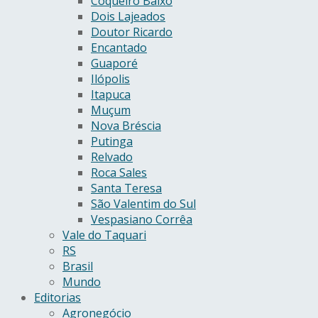
Coqueiro Baixo
Dois Lajeados
Doutor Ricardo
Encantado
Guaporé
Ilópolis
Itapuca
Muçum
Nova Bréscia
Putinga
Relvado
Roca Sales
Santa Teresa
São Valentim do Sul
Vespasiano Corrêa
Vale do Taquari
RS
Brasil
Mundo
Editorias
Agronegócio