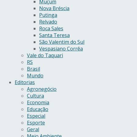
Muçum
Nova Bréscia
Putinga
Relvado
Roca Sales
Santa Teresa
São Valentim do Sul
Vespasiano Corrêa
Vale do Taquari
RS
Brasil
Mundo
Editorias
Agronegócio
Cultura
Economia
Educação
Especial
Esporte
Geral
Meio Ambiente