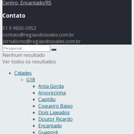
Centro, Encantado/RS
Contato
51 9 9650-5952
contato@regiaodosvales.com.br
jornalismo@regiaodosvales.com.br
Nenhum resultado
Ver todos os resultados
Cidades
G18
Anta Gorda
Arvorezinha
Capitão
Coqueiro Baixo
Dois Lajeados
Doutor Ricardo
Encantado
Guaporé