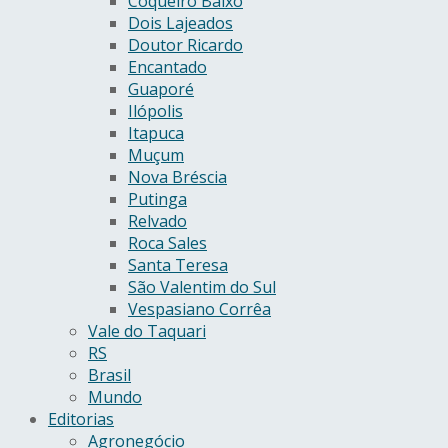
Coqueiro Baixo
Dois Lajeados
Doutor Ricardo
Encantado
Guaporé
Ilópolis
Itapuca
Muçum
Nova Bréscia
Putinga
Relvado
Roca Sales
Santa Teresa
São Valentim do Sul
Vespasiano Corrêa
Vale do Taquari
RS
Brasil
Mundo
Editorias
Agronegócio