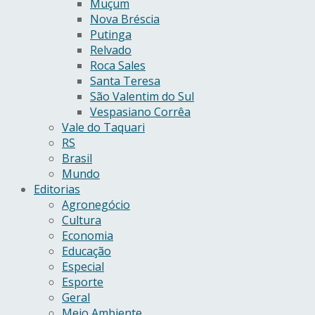
Muçum
Nova Bréscia
Putinga
Relvado
Roca Sales
Santa Teresa
São Valentim do Sul
Vespasiano Corrêa
Vale do Taquari
RS
Brasil
Mundo
Editorias
Agronegócio
Cultura
Economia
Educação
Especial
Esporte
Geral
Meio Ambiente