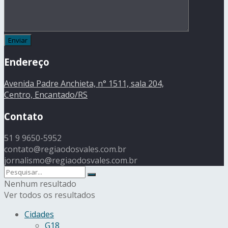
Endereço
Avenida Padre Anchieta, n° 1511, sala 204,
Centro, Encantado/RS
Contato
51 9 9650-5952
contato@regiaodosvales.com.br
jornalismo@regiaodosvales.com.br
Nenhum resultado
Ver todos os resultados
Cidades
G18