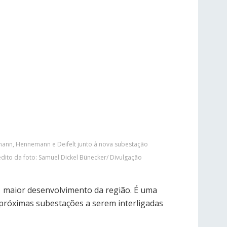
mann, Hennemann e Deifelt junto à nova subestação
dito da foto: Samuel Dickel Bünecker/ Divulgação
do maior desenvolvimento da região. É uma
s próximas subestações a serem interligadas