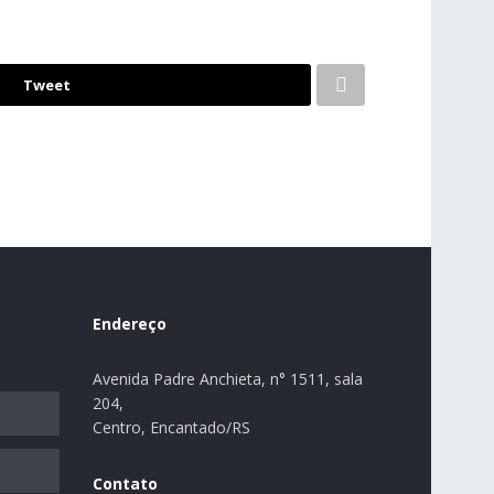
Tweet
Endereço
Avenida Padre Anchieta, n° 1511, sala
204,
Centro, Encantado/RS
Contato