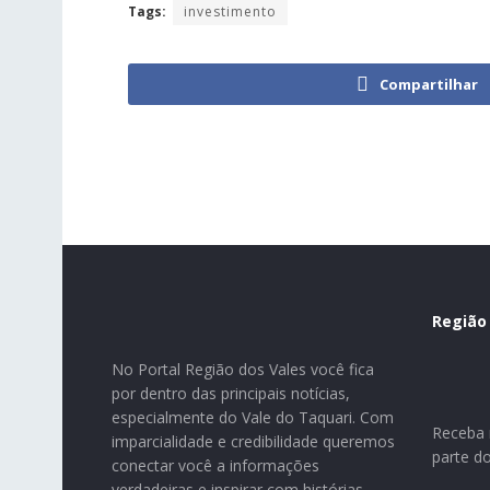
Tags:
investimento
Compartilhar
Região
No Portal Região dos Vales você fica
por dentro das principais notícias,
especialmente do Vale do Taquari. Com
Receba n
imparcialidade e credibilidade queremos
parte d
conectar você a informações
verdadeiras e inspirar com histórias