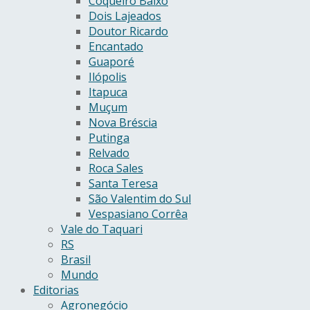
Coqueiro Baixo
Dois Lajeados
Doutor Ricardo
Encantado
Guaporé
Ilópolis
Itapuca
Muçum
Nova Bréscia
Putinga
Relvado
Roca Sales
Santa Teresa
São Valentim do Sul
Vespasiano Corrêa
Vale do Taquari
RS
Brasil
Mundo
Editorias
Agronegócio