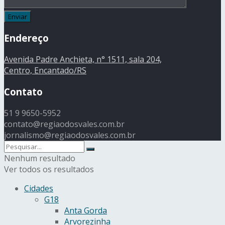
Endereço
Avenida Padre Anchieta, n° 1511, sala 204,
Centro, Encantado/RS
Contato
51 9 9650-5952
contato@regiaodosvales.com.br
jornalismo@regiaodosvales.com.br
Nenhum resultado
Ver todos os resultados
Cidades
G18
Anta Gorda
Arvorezinha