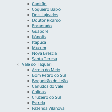
Capitão
Coqueiro Baixo
Dois Lajeados
Doutor Ricardo
Encantado
Guaporé
Ilópolis
Itapuca
Muçum
Nova Bréscia
Santa Teresa
Vale do Taquari
Arroio do Meio
Bom Retiro do Sul
Boqueirão do Leão
Canudos do Vale
Colinas
Cruzeiro do Sul
Estrela
Fazenda Vilanova