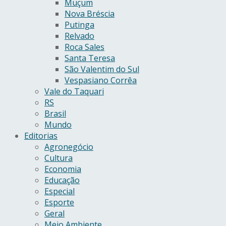
Muçum
Nova Bréscia
Putinga
Relvado
Roca Sales
Santa Teresa
São Valentim do Sul
Vespasiano Corrêa
Vale do Taquari
RS
Brasil
Mundo
Editorias
Agronegócio
Cultura
Economia
Educação
Especial
Esporte
Geral
Meio Ambiente