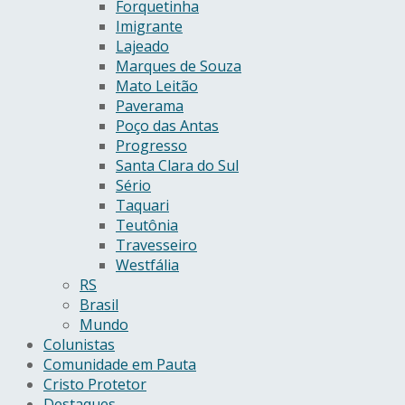
Forquetinha
Imigrante
Lajeado
Marques de Souza
Mato Leitão
Paverama
Poço das Antas
Progresso
Santa Clara do Sul
Sério
Taquari
Teutônia
Travesseiro
Westfália
RS
Brasil
Mundo
Colunistas
Comunidade em Pauta
Cristo Protetor
Destaques