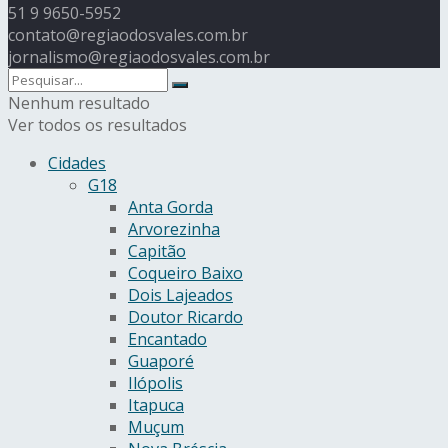
51 9 9650-5952
contato@regiaodosvales.com.br
jornalismo@regiaodosvales.com.br
Nenhum resultado
Ver todos os resultados
Cidades
G18
Anta Gorda
Arvorezinha
Capitão
Coqueiro Baixo
Dois Lajeados
Doutor Ricardo
Encantado
Guaporé
Ilópolis
Itapuca
Muçum