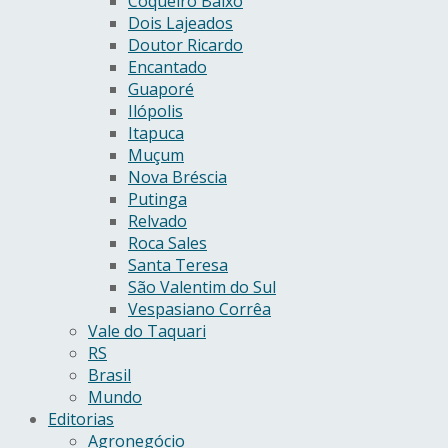
Coqueiro Baixo
Dois Lajeados
Doutor Ricardo
Encantado
Guaporé
Ilópolis
Itapuca
Muçum
Nova Bréscia
Putinga
Relvado
Roca Sales
Santa Teresa
São Valentim do Sul
Vespasiano Corrêa
Vale do Taquari
RS
Brasil
Mundo
Editorias
Agronegócio