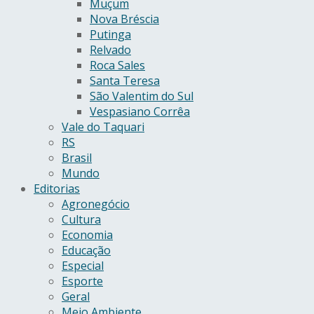
Muçum
Nova Bréscia
Putinga
Relvado
Roca Sales
Santa Teresa
São Valentim do Sul
Vespasiano Corrêa
Vale do Taquari
RS
Brasil
Mundo
Editorias
Agronegócio
Cultura
Economia
Educação
Especial
Esporte
Geral
Meio Ambiente