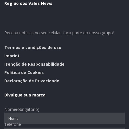
referentes aos investimentos que o município vem
Região dos Vales News
fazendo em infraestrutura, com partes dos recursos
oriundos de operações de crédito. Somados, o
orçamento do município para o ano de 2020 será de R$
42.212.150,00.
Receba notícias no seu celular, faça parte do nosso grupo!
Termos e condições de uso
Imprint
Isenção de Responsabilidade
Assessoria de Imprensa de Bom Retiro do Sul – Foto:
Política de Cookies
Fernando Dias
Declaração de Privacidade
Divulgue sua marca
Nome
(obrigatório)
Telefone