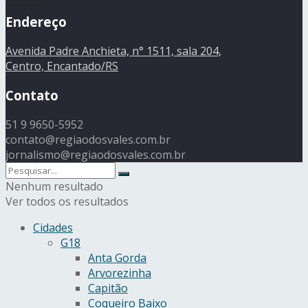
Endereço
Avenida Padre Anchieta, n° 1511, sala 204,
Centro, Encantado/RS
Contato
51 9 9650-5952
contato@regiaodosvales.com.br
jornalismo@regiaodosvales.com.br
Nenhum resultado
Ver todos os resultados
Cidades
G18
Anta Gorda
Arvorezinha
Capitão
Coqueiro Baixo