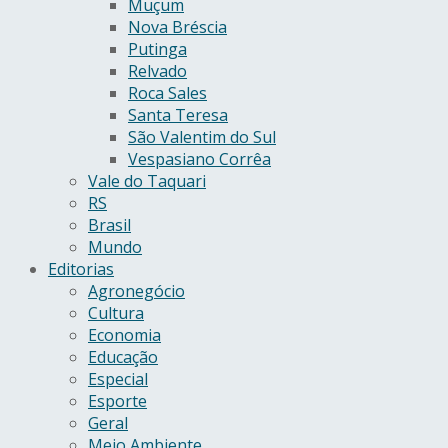
Muçum
Nova Bréscia
Putinga
Relvado
Roca Sales
Santa Teresa
São Valentim do Sul
Vespasiano Corrêa
Vale do Taquari
RS
Brasil
Mundo
Editorias
Agronegócio
Cultura
Economia
Educação
Especial
Esporte
Geral
Meio Ambiente