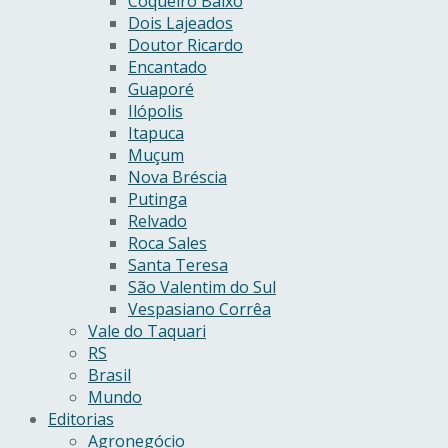
Coqueiro Baixo
Dois Lajeados
Doutor Ricardo
Encantado
Guaporé
Ilópolis
Itapuca
Muçum
Nova Bréscia
Putinga
Relvado
Roca Sales
Santa Teresa
São Valentim do Sul
Vespasiano Corrêa
Vale do Taquari
RS
Brasil
Mundo
Editorias
Agronegócio