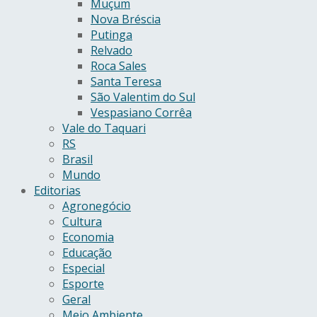
Muçum
Nova Bréscia
Putinga
Relvado
Roca Sales
Santa Teresa
São Valentim do Sul
Vespasiano Corrêa
Vale do Taquari
RS
Brasil
Mundo
Editorias
Agronegócio
Cultura
Economia
Educação
Especial
Esporte
Geral
Meio Ambiente