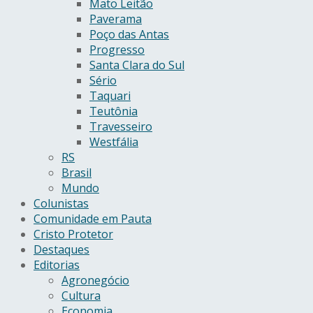
Mato Leitão
Paverama
Poço das Antas
Progresso
Santa Clara do Sul
Sério
Taquari
Teutônia
Travesseiro
Westfália
RS
Brasil
Mundo
Colunistas
Comunidade em Pauta
Cristo Protetor
Destaques
Editorias
Agronegócio
Cultura
Economia