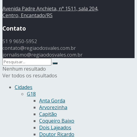
Avenida Padre Anchieta, n° 1511, sala 204,
Centro, Encantado/RS
Contato
51 9 9650-5952
contato@regiaodosvales.com.br
jornalismo@regiaodosvales.com.br
Nenhum resultado
Ver todos os resultados
Cidades
G18
Anta Gorda
Arvorezinha
Capitão
Coqueiro Baixo
Dois Lajeados
Doutor Ricardo