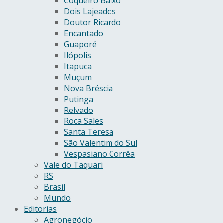
Coqueiro Baixo
Dois Lajeados
Doutor Ricardo
Encantado
Guaporé
Ilópolis
Itapuca
Muçum
Nova Bréscia
Putinga
Relvado
Roca Sales
Santa Teresa
São Valentim do Sul
Vespasiano Corrêa
Vale do Taquari
RS
Brasil
Mundo
Editorias
Agronegócio