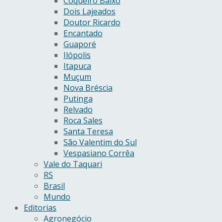
Coqueiro Baixo
Dois Lajeados
Doutor Ricardo
Encantado
Guaporé
Ilópolis
Itapuca
Muçum
Nova Bréscia
Putinga
Relvado
Roca Sales
Santa Teresa
São Valentim do Sul
Vespasiano Corrêa
Vale do Taquari
RS
Brasil
Mundo
Editorias
Agronegócio