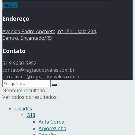
Endereço
Avenida Padre Anchieta, n° 1511, sala 204,
Centro, Encantado/RS
Contato
51 9 9650-5952
contato@regiaodosvales.com.br
jornalismo@regiaodosvales.com.br
Nenhum resultado
Ver todos os resultados
Cidades
G18
Anta Gorda
Arvorezinha