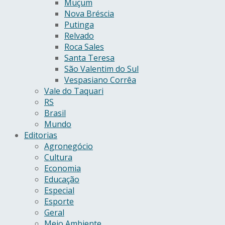
Muçum
Nova Bréscia
Putinga
Relvado
Roca Sales
Santa Teresa
São Valentim do Sul
Vespasiano Corrêa
Vale do Taquari
RS
Brasil
Mundo
Editorias
Agronegócio
Cultura
Economia
Educação
Especial
Esporte
Geral
Meio Ambiente