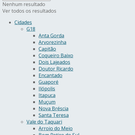
Nenhum resultado
Ver todos os resultados
Cidades
G18
Anta Gorda
Arvorezinha
Capitão
Coqueiro Baixo
Dois Lajeados
Doutor Ricardo
Encantado
Guaporé
Ilópolis
Itapuca
Muçum
Nova Bréscia
Santa Teresa
Vale do Taquari
Arroio do Meio
Bom Retiro do Sul