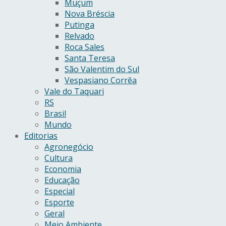
Muçum
Nova Bréscia
Putinga
Relvado
Roca Sales
Santa Teresa
São Valentim do Sul
Vespasiano Corrêa
Vale do Taquari
RS
Brasil
Mundo
Editorias
Agronegócio
Cultura
Economia
Educação
Especial
Esporte
Geral
Meio Ambiente