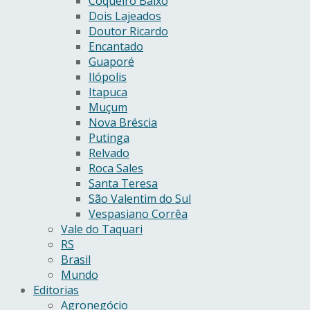
Coqueiro Baixo
Dois Lajeados
Doutor Ricardo
Encantado
Guaporé
Ilópolis
Itapuca
Muçum
Nova Bréscia
Putinga
Relvado
Roca Sales
Santa Teresa
São Valentim do Sul
Vespasiano Corrêa
Vale do Taquari
RS
Brasil
Mundo
Editorias
Agronegócio