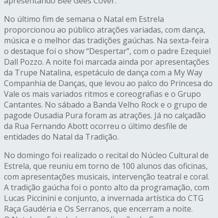
apresentando Bee Gees Cover.
No último fim de semana o Natal em Estrela
proporcionou ao público atrações variadas, com dança,
música e o melhor das tradições gaúchas. Na sexta-feira
o destaque foi o show “Despertar”, com o padre Ezequiel
Dall Pozzo. A noite foi marcada ainda por apresentações
da Trupe Natalina, espetáculo de dança com a My Way
Companhia de Danças, que levou ao palco do Princesa do
Vale os mais variados ritmos e coreografias e o Grupo
Cantantes. No sábado a Banda Velho Rock e o grupo de
pagode Ousadia Pura foram as atrações. Já no calçadão
da Rua Fernando Abott ocorreu o último desfile de
entidades do Natal da Tradição.
No domingo foi realizado o recital do Núcleo Cultural de
Estrela, que reuniu em torno de 100 alunos das oficinas,
com apresentações musicais, intervenção teatral e coral.
A tradição gaúcha foi o ponto alto da programação, com
Lucas Piccinini e conjunto, a invernada artística do CTG
Raça Gaudéria e Os Serranos, que encerram a noite.