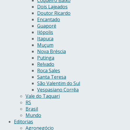
Coqueiro Baixo
Dois Lajeados
Doutor Ricardo
Encantado
Guaporé
Ilópolis
Itapuca
Muçum
Nova Bréscia
Putinga
Relvado
Roca Sales
Santa Teresa
São Valentim do Sul
Vespasiano Corrêa
Vale do Taquari
RS
Brasil
Mundo
Editorias
Agronegócio