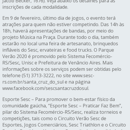
Jacob Becker, 1676). Veja abaixo os detalhes para as
inscrições de cada modalidade.
Em 9 de fevereiro, último dia de jogos, o evento terá
atrações para quem não estiver competindo. Das 14h às
18h, haverá apresentações de bandas, por meio do
projeto Música na Praça. Durante todo o dia, também
estarão no local uma feira de artesanato, brinquedos
infláveis do Sesc, ervateiras e food trucks. O Parque
Verão 2020 é promovido pelo Sistema Fecomércio-
RS/Sesc, Unisc e Prefeitura de Venâncio Aires. Mais
informações sobre os serviços podem ser obtidas pelo
telefone (51) 3713-3222, no site www.sesc-
rs.com.br/santa_cruz_do_sul e na página
www.facebook.com/sescsantacruzdosul.
Esporte Sesc – Para promover o bem-estar físico da
comunidade gaúcha, “Esporte Sesc – Praticar Faz Bem”,
pilar do Sistema Fecomércio-RS/Sesc, realiza torneios e
competições, tais como o Circuito Verão Sesc de
Esportes, Jogos Comerciários, Sesc Triathlon e o Circuito