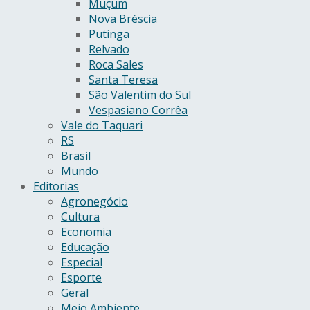
Muçum
Nova Bréscia
Putinga
Relvado
Roca Sales
Santa Teresa
São Valentim do Sul
Vespasiano Corrêa
Vale do Taquari
RS
Brasil
Mundo
Editorias
Agronegócio
Cultura
Economia
Educação
Especial
Esporte
Geral
Meio Ambiente