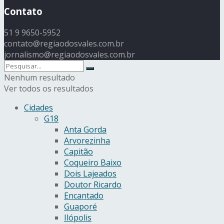
Contato
51 9 9650-5952
contato@regiaodosvales.com.br
jornalismo@regiaodosvales.com.br
Nenhum resultado
Ver todos os resultados
Cidades
G18
Anta Gorda
Arvorezinha
Capitão
Coqueiro Baixo
Dois Lajeados
Doutor Ricardo
Encantado
Guaporé
Ilópolis