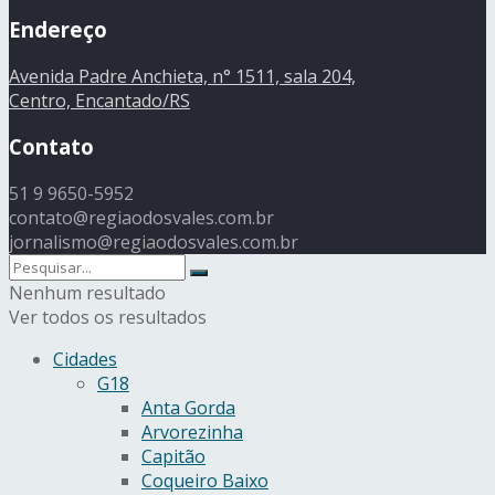
Endereço
Avenida Padre Anchieta, n° 1511, sala 204,
Centro, Encantado/RS
Contato
51 9 9650-5952
contato@regiaodosvales.com.br
jornalismo@regiaodosvales.com.br
Nenhum resultado
Ver todos os resultados
Cidades
G18
Anta Gorda
Arvorezinha
Capitão
Coqueiro Baixo