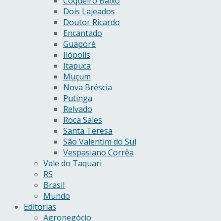
Coqueiro Baixo
Dois Lajeados
Doutor Ricardo
Encantado
Guaporé
Ilópolis
Itapuca
Muçum
Nova Bréscia
Putinga
Relvado
Roca Sales
Santa Teresa
São Valentim do Sul
Vespasiano Corrêa
Vale do Taquari
RS
Brasil
Mundo
Editorias
Agronegócio