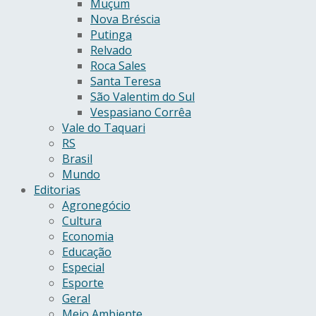
Muçum
Nova Bréscia
Putinga
Relvado
Roca Sales
Santa Teresa
São Valentim do Sul
Vespasiano Corrêa
Vale do Taquari
RS
Brasil
Mundo
Editorias
Agronegócio
Cultura
Economia
Educação
Especial
Esporte
Geral
Meio Ambiente