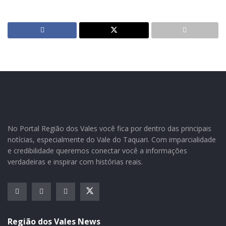
Na ocasião, se fizeram presentes na apresentação os
familiares dos participantes e representantes das
secretarias municipais, bem como órgãos que
trabalham em prol da criança e do adolescente no
município.
Esse trabalho foi promovido pela Secretaria da saúde,
com apoio da Administração Municipal, tendo por
objetivo a prevenção e promoção da saúde e bem estar
dos adolescentes do município.
No Portal Região dos Vales você fica por dentro das principais
notícias, especialmente do Vale do Taquari. Com imparcialidade
e credibilidade queremos conectar você a informações
verdadeiras e inspirar com histórias reais.
Fonte: Secretaria de Saúde de Bom Retiro do Sul
Fotos: Fernando Dias
Tags:
arte
natal
Região dos Vales News