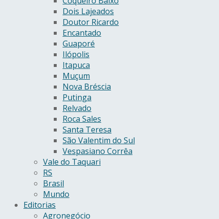
Coqueiro Baixo
Dois Lajeados
Doutor Ricardo
Encantado
Guaporé
Ilópolis
Itapuca
Muçum
Nova Bréscia
Putinga
Relvado
Roca Sales
Santa Teresa
São Valentim do Sul
Vespasiano Corrêa
Vale do Taquari
RS
Brasil
Mundo
Editorias
Agronegócio