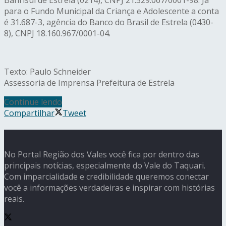
para o Fundo Municipal da Criança e Adolescente a conta
é 31.687-3, agência do Banco do Brasil de Estrela (0430-
8), CNPJ 18.160.967/0001-04.
Texto: Paulo Schneider
Assessoria de Imprensa Prefeitura de Estrela
Continue lendo
Compartilhar
Tweet
No Portal Região dos Vales você fica por dentro das
principais notícias, especialmente do Vale do Taquari.
Com imparcialidade e credibilidade queremos conectar
você a informações verdadeiras e inspirar com histórias
reais.