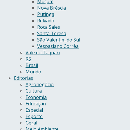
Muçum
Nova Bréscia
Putinga
Relvado
Roca Sales
Santa Teresa
São Valentim do Sul
Vespasiano Corrêa
Vale do Taquari
RS
Brasil
Mundo
Editorias
Agronegócio
Cultura
Economia
Educação
Especial
Esporte
Geral
Meio Ambiente