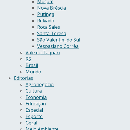
Muçum
Nova Bréscia
Putinga
Relvado
Roca Sales
Santa Teresa
São Valentim do Sul
Vespasiano Corrêa
Vale do Taquari
RS
Brasil
Mundo
Editorias
Agronegócio
Cultura
Economia
Educação
Especial
Esporte
Geral
Meio Ambiente