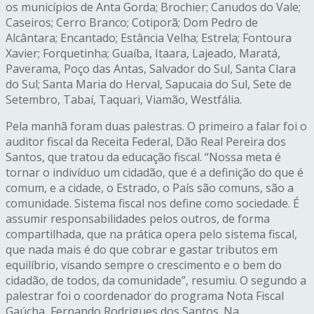
os municípios de Anta Gorda; Brochier; Canudos do Vale;
Caseiros; Cerro Branco; Cotiporã; Dom Pedro de
Alcântara; Encantado; Estância Velha; Estrela; Fontoura
Xavier; Forquetinha; Guaíba, Itaara, Lajeado, Maratá,
Paverama, Poço das Antas, Salvador do Sul, Santa Clara
do Sul; Santa Maria do Herval, Sapucaia do Sul, Sete de
Setembro, Tabaí, Taquari, Viamão, Westfália.
Pela manhã foram duas palestras. O primeiro a falar foi o
auditor fiscal da Receita Federal, Dão Real Pereira dos
Santos, que tratou da educação fiscal. “Nossa meta é
tornar o indivíduo um cidadão, que é a definição do que é
comum, e a cidade, o Estrado, o País são comuns, são a
comunidade. Sistema fiscal nos define como sociedade. É
assumir responsabilidades pelos outros, de forma
compartilhada, que na prática opera pelo sistema fiscal,
que nada mais é do que cobrar e gastar tributos em
equilíbrio, visando sempre o crescimento e o bem do
cidadão, de todos, da comunidade”, resumiu. O segundo a
palestrar foi o coordenador do programa Nota Fiscal
Gaúcha, Fernando Rodrigues dos Santos. Na