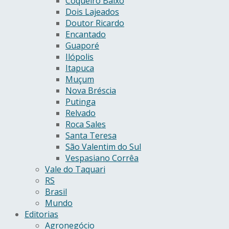
Coqueiro Baixo
Dois Lajeados
Doutor Ricardo
Encantado
Guaporé
Ilópolis
Itapuca
Muçum
Nova Bréscia
Putinga
Relvado
Roca Sales
Santa Teresa
São Valentim do Sul
Vespasiano Corrêa
Vale do Taquari
RS
Brasil
Mundo
Editorias
Agronegócio