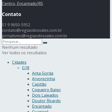
Centro, Encantado/RS
Contato
51 9 9650-5952
contato@regiaodosvales.com.br
jornalismo@regiaodosvales.com.br
Nenhum resultado
Ver todos os resultados
Cidades
G18
Anta Gorda
Arvorezinha
Capitão
Coqueiro Baixo
Dois Lajeados
Doutor Ricardo
Encantado
Guaporé