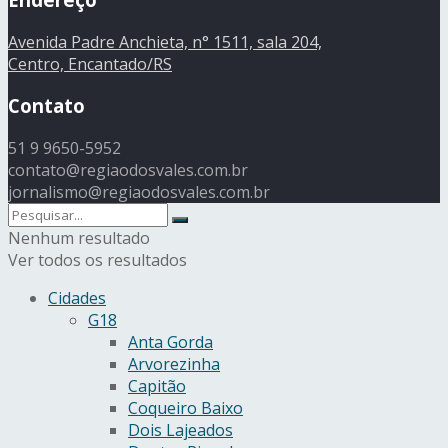
Avenida Padre Anchieta, n° 1511, sala 204,
Centro, Encantado/RS
Contato
51 9 9650-5952
contato@regiaodosvales.com.br
jornalismo@regiaodosvales.com.br
Nenhum resultado
Ver todos os resultados
Cidades
G18
Anta Gorda
Arvorezinha
Capitão
Coqueiro Baixo
Dois Lajeados