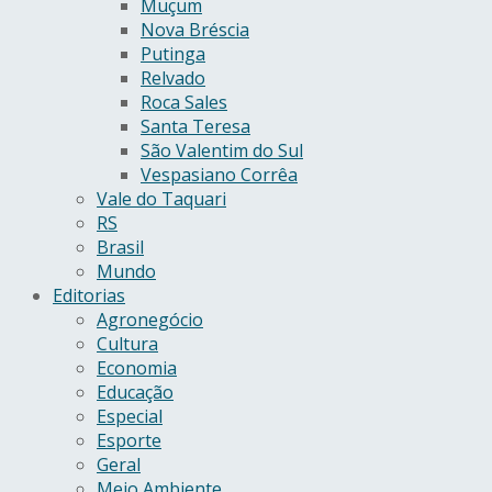
Muçum
Nova Bréscia
Putinga
Relvado
Roca Sales
Santa Teresa
São Valentim do Sul
Vespasiano Corrêa
Vale do Taquari
RS
Brasil
Mundo
Editorias
Agronegócio
Cultura
Economia
Educação
Especial
Esporte
Geral
Meio Ambiente