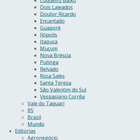
Coqueiro Baixo
Dois Lajeados
Doutor Ricardo
Encantado
Guaporé
Ilópolis
Itapuca
Muçum
Nova Bréscia
Putinga
Relvado
Roca Sales
Santa Teresa
São Valentim do Sul
Vespasiano Corrêa
Vale do Taquari
RS
Brasil
Mundo
Editorias
Agronegócio