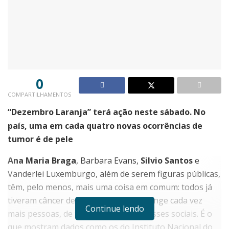
0
COMPARTILHAMENTOS
“Dezembro Laranja” terá ação neste sábado. No
país, uma em cada quatro novas ocorrências de
tumor é de pele
Ana Maria Braga
, Barbara Evans,
Silvio Santos
e
Vanderlei Luxemburgo, além de serem figuras públicas,
têm, pelo menos, mais uma coisa em comum: todos já
tiveram câncer de pele, doença que atinge cada vez
Continue lendo
mais pessoas, de todas as idades e classes sociais. É o
que mostram dados como os do Instituto Nacional do