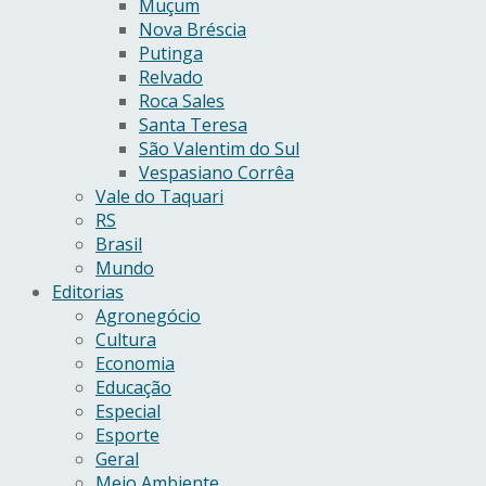
Muçum
Nova Bréscia
Putinga
Relvado
Roca Sales
Santa Teresa
São Valentim do Sul
Vespasiano Corrêa
Vale do Taquari
RS
Brasil
Mundo
Editorias
Agronegócio
Cultura
Economia
Educação
Especial
Esporte
Geral
Meio Ambiente