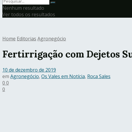
Nenhum resultado
Ver todos os resultados
Home
Editorias
Agronegócio
Fertirrigação com Dejetos S
10 de dezembro de 2019
em
Agronegócio
,
Os Vales em Notícia
,
Roca Sales
0
0
0