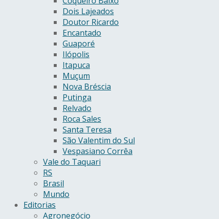
Coqueiro Baixo
Dois Lajeados
Doutor Ricardo
Encantado
Guaporé
Ilópolis
Itapuca
Muçum
Nova Bréscia
Putinga
Relvado
Roca Sales
Santa Teresa
São Valentim do Sul
Vespasiano Corrêa
Vale do Taquari
RS
Brasil
Mundo
Editorias
Agronegócio