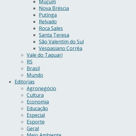
Muçum
Nova Bréscia
Putinga
Relvado
Roca Sales
Santa Teresa
São Valentim do Sul
Vespasiano Corrêa
Vale do Taquari
RS
Brasil
Mundo
Editorias
Agronegócio
Cultura
Economia
Educação
Especial
Esporte
Geral
Meio Ambiente