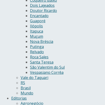
Coqueiro Baixo
Dois Lajeados
Doutor Ricardo
Encantado
Guaporé
Ilópolis
Itapuca
Muçum
Nova Bréscia
Putinga
Relvado
Roca Sales
Santa Teresa
São Valentim do Sul
Vespasiano Corrêa
Vale do Taquari
RS
Brasil
Mundo
Editorias
Agronegócio