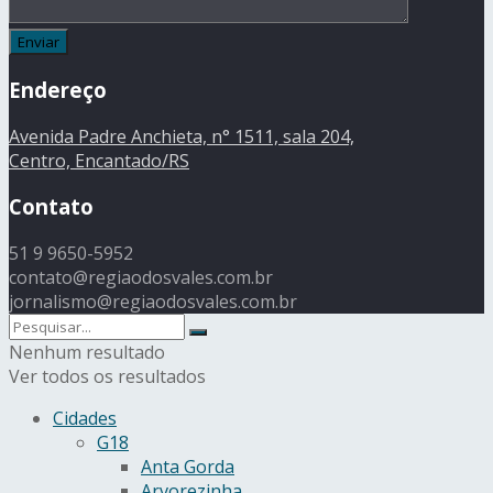
Endereço
Avenida Padre Anchieta, n° 1511, sala 204,
Centro, Encantado/RS
Contato
51 9 9650-5952
contato@regiaodosvales.com.br
jornalismo@regiaodosvales.com.br
Nenhum resultado
Ver todos os resultados
Cidades
G18
Anta Gorda
Arvorezinha