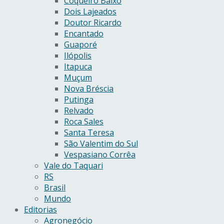
Coqueiro Baixo
Dois Lajeados
Doutor Ricardo
Encantado
Guaporé
Ilópolis
Itapuca
Muçum
Nova Bréscia
Putinga
Relvado
Roca Sales
Santa Teresa
São Valentim do Sul
Vespasiano Corrêa
Vale do Taquari
RS
Brasil
Mundo
Editorias
Agronegócio