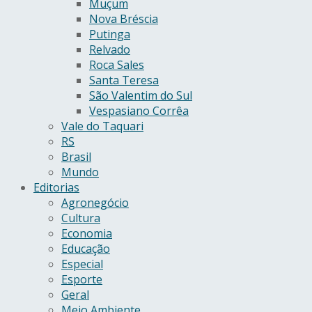
Muçum
Nova Bréscia
Putinga
Relvado
Roca Sales
Santa Teresa
São Valentim do Sul
Vespasiano Corrêa
Vale do Taquari
RS
Brasil
Mundo
Editorias
Agronegócio
Cultura
Economia
Educação
Especial
Esporte
Geral
Meio Ambiente