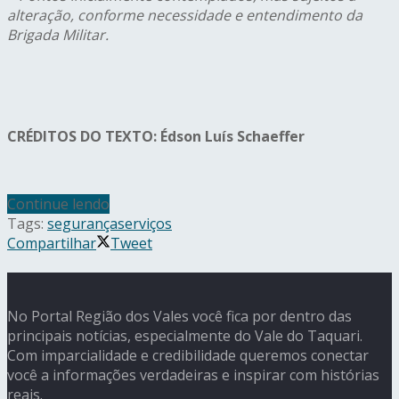
alteração, conforme necessidade e entendimento da
Brigada Militar.
CRÉDITOS DO TEXTO:
É
dson Luís Schaeffer
Continue lendo
Tags:
segurança
serviços
Compartilhar
Tweet
No Portal Região dos Vales você fica por dentro das
principais notícias, especialmente do Vale do Taquari.
Com imparcialidade e credibilidade queremos conectar
você a informações verdadeiras e inspirar com histórias
reais.