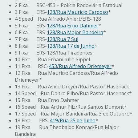
2 Fixa RSC-453 – Polícia Rodoviária Estadual
3 Fixa ERS-
128/Rua Maurício Cardoso
*
4 Speed Rua Alfredo Ahlert/ERS-128
5 Fixa ERS-
128/Rua Erno Dahmer
*
6 Fixa ERS-
128/Rua Major Bandeira
*
7 Fixa ERS-
128/Rua 7 Sul
8 Fixa ERS-
128/Rua 17 de Junho
*
9 Fixa ERS-128/Rua Tiradentes
10 Fixa Rua Ernani Júlio Sippel
11 Fixa RSC-
453/Rua Alfredo Driemeyer
*
12 Fixa Rua Maurício Cardoso/Rua Alfredo
Driemeyer*
13 Fixa Rua Asido Dreyer/Rua Pastor Hasenack
14 Speed Rua Daltro Filho/Rua Pastor Hasenack*
15 Fixa Rua Erno Dahmer
16 Speed Rua Arthur Pilz/Rua Santos Dumont*
17 Speed Rua Major Bandeira/Rua 3 de Outubro*
18 Fixa ERS-
419/Rua 25 de Julho
*
19 Fixa Rua Theobaldo Konrad/Rua Major
Bandeira