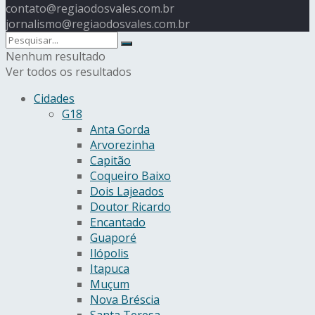
contato@regiaodosvales.com.br
jornalismo@regiaodosvales.com.br
Nenhum resultado
Ver todos os resultados
Cidades
G18
Anta Gorda
Arvorezinha
Capitão
Coqueiro Baixo
Dois Lajeados
Doutor Ricardo
Encantado
Guaporé
Ilópolis
Itapuca
Muçum
Nova Bréscia
Santa Teresa