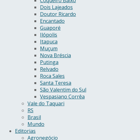
Coqueiro Baixo
Dois Lajeados
Doutor Ricardo
Encantado
Guaporé
Ilópolis
Itapuca
Muçum
Nova Bréscia
Putinga
Relvado
Roca Sales
Santa Teresa
São Valentim do Sul
Vespasiano Corrêa
Vale do Taquari
RS
Brasil
Mundo
Editorias
Agronegócio