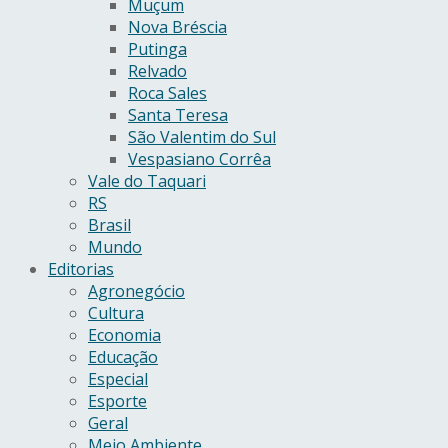
Muçum
Nova Bréscia
Putinga
Relvado
Roca Sales
Santa Teresa
São Valentim do Sul
Vespasiano Corrêa
Vale do Taquari
RS
Brasil
Mundo
Editorias
Agronegócio
Cultura
Economia
Educação
Especial
Esporte
Geral
Meio Ambiente