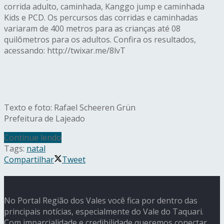
corrida adulto, caminhada, Kanggo jump e caminhada
Kids e PCD. Os percursos das corridas e caminhadas
variaram de 400 metros para as crianças até 08
quilômetros para os adultos. Confira os resultados,
acessando: http://twixar.me/8lvT
Texto e foto: Rafael Scheeren Grün
Prefeitura de Lajeado
Continue lendo
Tags:
natal
Compartilhar
Tweet
No Portal Região dos Vales você fica por dentro das
principais notícias, especialmente do Vale do Taquari.
Com imparcialidade e credibilidade queremos conectar