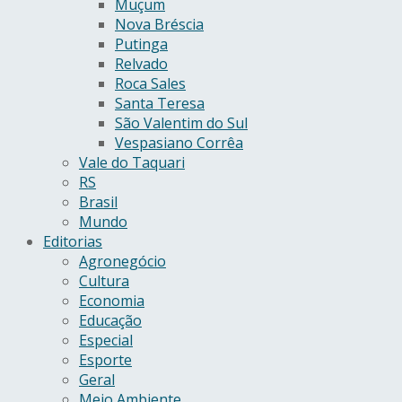
Muçum
Nova Bréscia
Putinga
Relvado
Roca Sales
Santa Teresa
São Valentim do Sul
Vespasiano Corrêa
Vale do Taquari
RS
Brasil
Mundo
Editorias
Agronegócio
Cultura
Economia
Educação
Especial
Esporte
Geral
Meio Ambiente