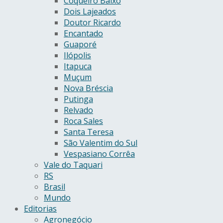
Coqueiro Baixo
Dois Lajeados
Doutor Ricardo
Encantado
Guaporé
Ilópolis
Itapuca
Muçum
Nova Bréscia
Putinga
Relvado
Roca Sales
Santa Teresa
São Valentim do Sul
Vespasiano Corrêa
Vale do Taquari
RS
Brasil
Mundo
Editorias
Agronegócio