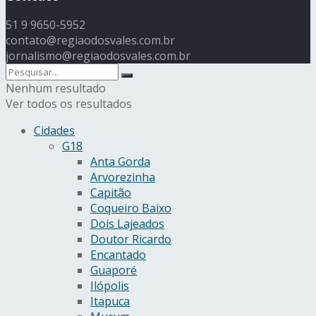
51 9 9650-5952
contato@regiaodosvales.com.br
jornalismo@regiaodosvales.com.br
Nenhum resultado
Ver todos os resultados
Cidades
G18
Anta Gorda
Arvorezinha
Capitão
Coqueiro Baixo
Dois Lajeados
Doutor Ricardo
Encantado
Guaporé
Ilópolis
Itapuca