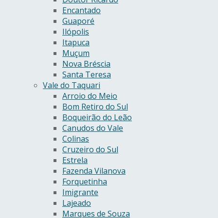
Encantado
Guaporé
Ilópolis
Itapuca
Muçum
Nova Bréscia
Santa Teresa
Vale do Taquari
Arroio do Meio
Bom Retiro do Sul
Boqueirão do Leão
Canudos do Vale
Colinas
Cruzeiro do Sul
Estrela
Fazenda Vilanova
Forquetinha
Imigrante
Lajeado
Marques de Souza