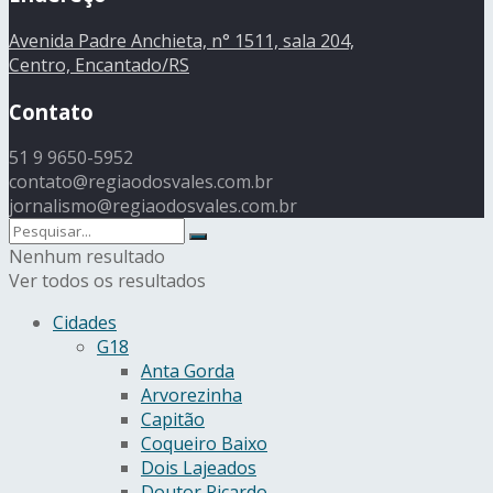
Avenida Padre Anchieta, n° 1511, sala 204,
Centro, Encantado/RS
Contato
51 9 9650-5952
contato@regiaodosvales.com.br
jornalismo@regiaodosvales.com.br
Nenhum resultado
Ver todos os resultados
Cidades
G18
Anta Gorda
Arvorezinha
Capitão
Coqueiro Baixo
Dois Lajeados
Doutor Ricardo