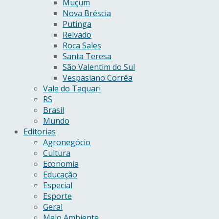
Muçum
Nova Bréscia
Putinga
Relvado
Roca Sales
Santa Teresa
São Valentim do Sul
Vespasiano Corrêa
Vale do Taquari
RS
Brasil
Mundo
Editorias
Agronegócio
Cultura
Economia
Educação
Especial
Esporte
Geral
Meio Ambiente