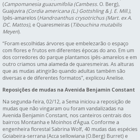
(
Campomanesia guazumifolia (Cambess.
O. Berg),
Guajuvira
(Cordia americana (L.) Gottshling & J. E. Mill.)
,
Ipês-amarelos (
Handroanthus crysotrichus (Mart. ex A.
DC. Mattos)
, e Quaresmeiras (
Tibouchina mutabilis
Meyen
).
“Foram escolhidas árvores que embelezarão o espaço
com flores e frutos em diferentes épocas do ano. Em um
dos corredores do parque plantamos ipês-amarelos e em
outro criamos uma alameda de quaresmeiras. As alturas
que as mudas atingirão quando adultas também são
diversas e de diferentes formatos”, explicou Anelise.
Reposições de mudas na Avenida Benjamin Constant
Na segunda-feira, 02/12, a Sema iniciou a reposição de
mudas que não vingaram ou foram vandalizadas na
Avenida Benjamin Constant, nos canteiros centrais dos
bairros Montanha e Moinhos d’Água. Conforme a
engenheira florestal Sabrina Wolf, 40 mudas das espécies
Goiabeira-serrana (Acca sellowiana (O.Berg) Burret) e