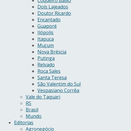
Coqueiro Baixo
Dois Lajeados
Doutor Ricardo
Encantado
Guaporé
Ilópolis
Itapuca
Muçum
Nova Bréscia
Putinga
Relvado
Roca Sales
Santa Teresa
São Valentim do Sul
Vespasiano Corrêa
Vale do Taquari
RS
Brasil
Mundo
Editorias
Agronegócio