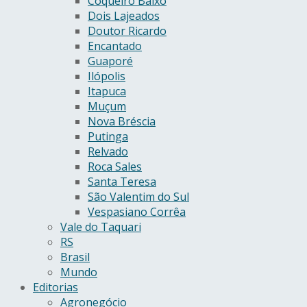
Coqueiro Baixo
Dois Lajeados
Doutor Ricardo
Encantado
Guaporé
Ilópolis
Itapuca
Muçum
Nova Bréscia
Putinga
Relvado
Roca Sales
Santa Teresa
São Valentim do Sul
Vespasiano Corrêa
Vale do Taquari
RS
Brasil
Mundo
Editorias
Agronegócio