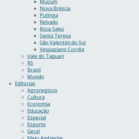
Muçum
Nova Bréscia
Putinga
Relvado
Roca Sales
Santa Teresa
São Valentim do Sul
Vespasiano Corrêa
Vale do Taquari
RS
Brasil
Mundo
Editorias
Agronegócio
Cultura
Economia
Educação
Especial
Esporte
Geral
Meio Ambiente