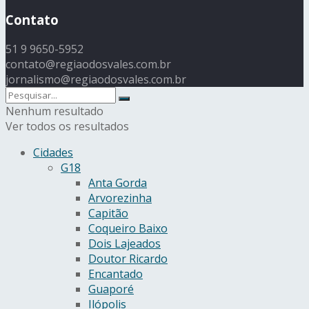
Contato
51 9 9650-5952
contato@regiaodosvales.com.br
jornalismo@regiaodosvales.com.br
Nenhum resultado
Ver todos os resultados
Cidades
G18
Anta Gorda
Arvorezinha
Capitão
Coqueiro Baixo
Dois Lajeados
Doutor Ricardo
Encantado
Guaporé
Ilópolis