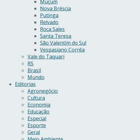
Muçum
Nova Bréscia
Putinga
Relvado
Roca Sales
Santa Teresa
São Valentim do Sul
Vespasiano Corrêa
Vale do Taquari
RS
Brasil
Mundo
Editorias
Agronegócio
Cultura
Economia
Educação
Especial
Esporte
Geral
Meio Ambiente