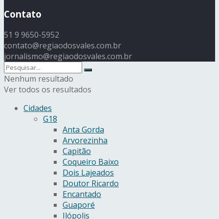
Contato
51 9 9650-5952
contato@regiaodosvales.com.br
jornalismo@regiaodosvales.com.br
Nenhum resultado
Ver todos os resultados
Cidades
G18
Anta Gorda
Arvorezinha
Capitão
Coqueiro Baixo
Dois Lajeados
Doutor Ricardo
Encantado
Guaporé
Ilópolis