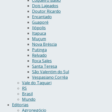
Coqueiro Baixo
Dois Lajeados
Doutor Ricardo
Encantado
Guaporé
Ilópolis
Itapuca
Muçum
Nova Bréscia
Putinga
Relvado
Roca Sales
Santa Teresa
São Valentim do Sul
Vespasiano Corrêa
Vale do Taquari
RS
Brasil
Mundo
Editorias
Agronegócio