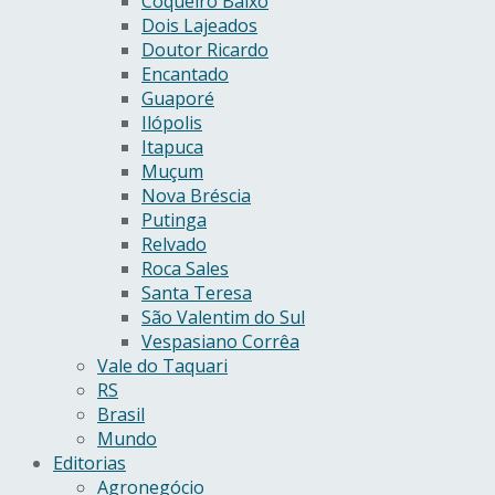
Coqueiro Baixo
Dois Lajeados
Doutor Ricardo
Encantado
Guaporé
Ilópolis
Itapuca
Muçum
Nova Bréscia
Putinga
Relvado
Roca Sales
Santa Teresa
São Valentim do Sul
Vespasiano Corrêa
Vale do Taquari
RS
Brasil
Mundo
Editorias
Agronegócio