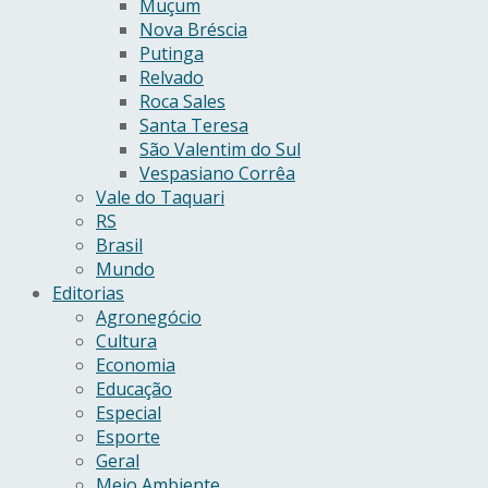
Muçum
Nova Bréscia
Putinga
Relvado
Roca Sales
Santa Teresa
São Valentim do Sul
Vespasiano Corrêa
Vale do Taquari
RS
Brasil
Mundo
Editorias
Agronegócio
Cultura
Economia
Educação
Especial
Esporte
Geral
Meio Ambiente