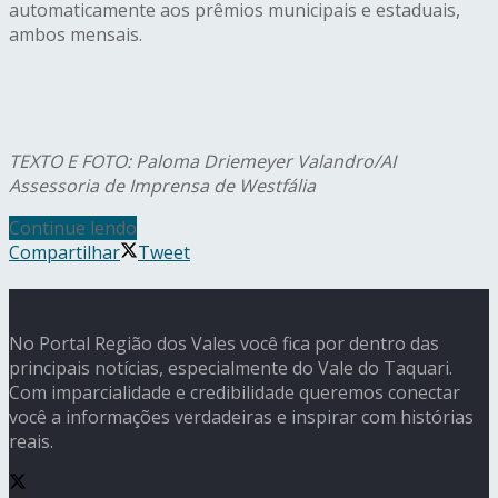
automaticamente aos prêmios municipais e estaduais,
ambos mensais.
TEXTO E FOTO: Paloma Driemeyer Valandro/AI
Assessoria de Imprensa de Westfália
Continue lendo
Compartilhar
Tweet
No Portal Região dos Vales você fica por dentro das
principais notícias, especialmente do Vale do Taquari.
Com imparcialidade e credibilidade queremos conectar
você a informações verdadeiras e inspirar com histórias
reais.