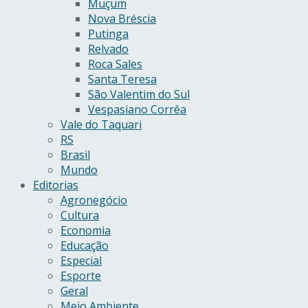
Muçum
Nova Bréscia
Putinga
Relvado
Roca Sales
Santa Teresa
São Valentim do Sul
Vespasiano Corrêa
Vale do Taquari
RS
Brasil
Mundo
Editorias
Agronegócio
Cultura
Economia
Educação
Especial
Esporte
Geral
Meio Ambiente