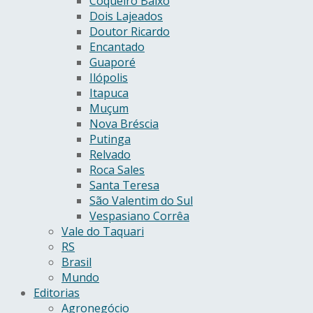
Coqueiro Baixo
Dois Lajeados
Doutor Ricardo
Encantado
Guaporé
Ilópolis
Itapuca
Muçum
Nova Bréscia
Putinga
Relvado
Roca Sales
Santa Teresa
São Valentim do Sul
Vespasiano Corrêa
Vale do Taquari
RS
Brasil
Mundo
Editorias
Agronegócio