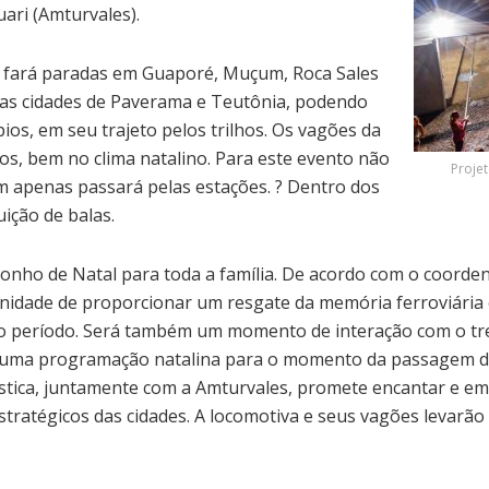
ari (Amturvales).
 e fará paradas em Guaporé, Muçum, Roca Sales
las cidades de Paverama e Teutônia, podendo
ios, em seu trajeto pelos trilhos. Os vagões da
s, bem no clima natalino. Para este evento não
Proje
m apenas passará pelas estações. ? Dentro dos
ição de balas.
onho de Natal para toda a família. De acordo com o coorden
nidade de proporcionar um resgate da memória ferroviária 
o período. Será também um momento de interação com o trem
o uma programação natalina para o momento da passagem da
stica, juntamente com a Amturvales, promete encantar e e
ratégicos das cidades. A locomotiva e seus vagões levarão a