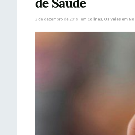
de Saúde
3 de dezembro de 2019
em
Colinas
,
Os Vales em No