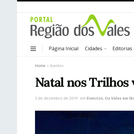
Página Inicial
Cidades
Editorias
Home
Eventos
Natal nos Trilhos
3 de dezembro de 2019
em
Eventos
,
Os Vales em No