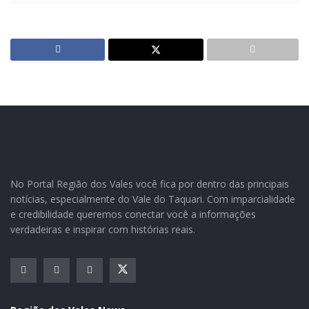
Natal no Parque
Com uma programação eclética e buscando valorizar os
talentos locais, a Administração Municipal de Paverama
No Portal Região dos Vales você fica por dentro das principais
com o patrocínio do Banrisul prepara mais uma edição
notícias, especialmente do Vale do Taquari. Com imparcialidade
do Natal no Parque.
e credibilidade queremos conectar você a informações
verdadeiras e inspirar com histórias reais.
A programação será no sábado, dia 7 de dezembro, no
Parque 13 de Abril, iniciando às 15h com o Chimarrão
da Família. Às 16h iniciam as finas do II Campeonato
Natalino de Vôlei e do Campeonato de Futevôlei.