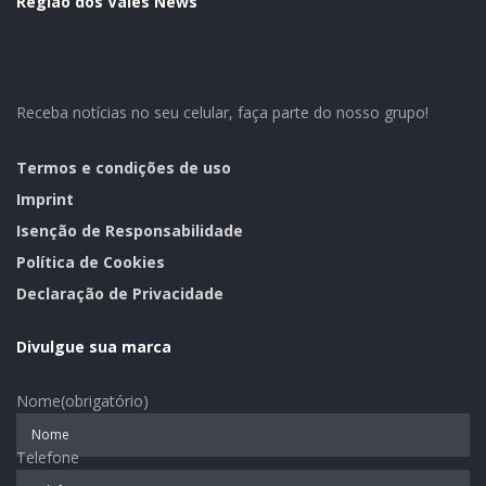
Região dos Vales News
Dentro da programação será realizado o sorteio da
campanha Nota Fiscal, Nota Legal. Às 18h será a vez
dos artistas locais subirem ao palco para
apresentações artísticas
Receba notícias no seu celular, faça parte do nosso grupo!
Apresentações:
Termos e condições de uso
Grupo de Violeiros da Aparecida;
Imprint
Apresentação do CTG Estância do Siqueira com as
Isenção de Responsabilidade
categorias Dente de Leite e Adulta;
Política de Cookies
Grupo de Violino da Escola Municipal Gonçalina
Declaração de Privacidade
Pinto Vilanova
Divulgue sua marca
Grupo de Danlas da Escola Municipal Prudêncio
Franklin dos Reis, o Dança Prudêncio
Nome
(obrigatório)
Telefone