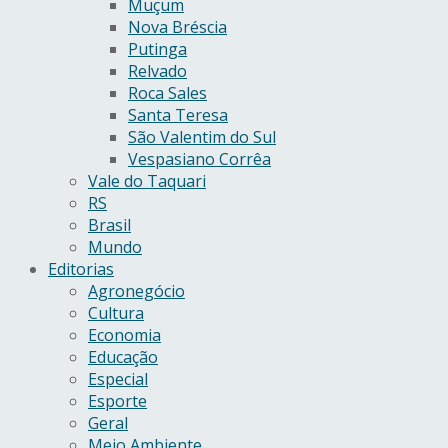
Muçum
Nova Bréscia
Putinga
Relvado
Roca Sales
Santa Teresa
São Valentim do Sul
Vespasiano Corrêa
Vale do Taquari
RS
Brasil
Mundo
Editorias
Agronegócio
Cultura
Economia
Educação
Especial
Esporte
Geral
Meio Ambiente