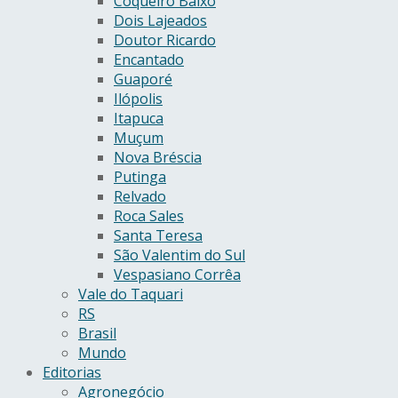
Coqueiro Baixo
Dois Lajeados
Doutor Ricardo
Encantado
Guaporé
Ilópolis
Itapuca
Muçum
Nova Bréscia
Putinga
Relvado
Roca Sales
Santa Teresa
São Valentim do Sul
Vespasiano Corrêa
Vale do Taquari
RS
Brasil
Mundo
Editorias
Agronegócio