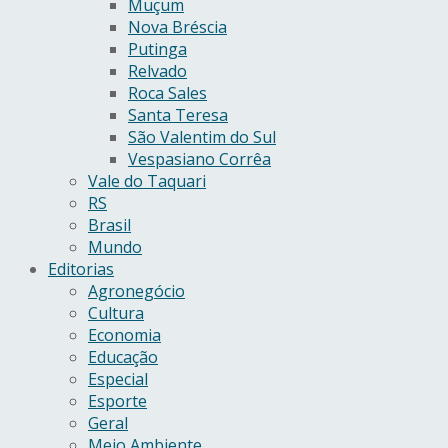
Muçum
Nova Bréscia
Putinga
Relvado
Roca Sales
Santa Teresa
São Valentim do Sul
Vespasiano Corrêa
Vale do Taquari
RS
Brasil
Mundo
Editorias
Agronegócio
Cultura
Economia
Educação
Especial
Esporte
Geral
Meio Ambiente