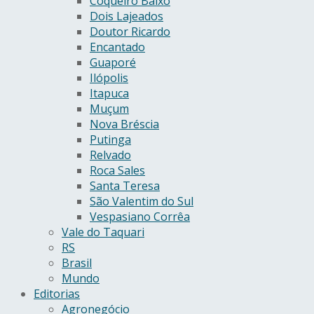
Coqueiro Baixo
Dois Lajeados
Doutor Ricardo
Encantado
Guaporé
Ilópolis
Itapuca
Muçum
Nova Bréscia
Putinga
Relvado
Roca Sales
Santa Teresa
São Valentim do Sul
Vespasiano Corrêa
Vale do Taquari
RS
Brasil
Mundo
Editorias
Agronegócio