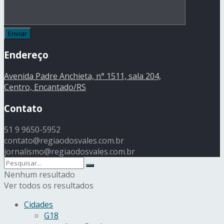
Endereço
Avenida Padre Anchieta, n° 1511, sala 204,
Centro, Encantado/RS
Contato
51 9 9650-5952
contato@regiaodosvales.com.br
jornalismo@regiaodosvales.com.br
Nenhum resultado
Ver todos os resultados
Cidades
G18